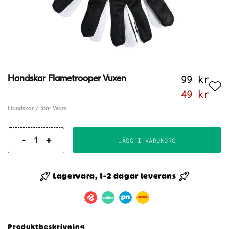
99
kr
Handskar Flametrooper Vuxen
Det
Det
49
kr
ursprung
nuv
Handskar
/
Star Wars
priset
pri
var:
är:
LÄGG I VARUKORG
Handskar
99 kr.
49 
Flametrooper
Vuxen
Lagervara, 1-2 dagar leverans
mängd
Produktbeskrivning