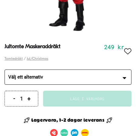
249
kr
Jultomte Maskeraddräkt
Tomtedräkt
/
Jul/Christmas
LÄGG I VARUKORG
Jultomte
Maskeraddräkt
mängd
Lagervara, 1-2 dagar leverans