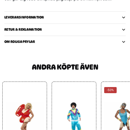
LEVERANSINFORMATION
RETUR & REKLAMATION
OM ROLIGAPRYLAR
ANDRA KÖPTE ÄVEN
-50%