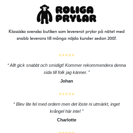
väl
på
pro
Klassiska svenska butiken som levererat prylar på nätet med
snabb leverans till många nöjda kunder sedan 2007.
⭐⭐⭐⭐⭐
Allt gick snabbt och smidigt! Kommer rekommendera denna
sida till folk jag känner.
Johan
⭐⭐⭐⭐⭐
Blev lite fel med ordern men det löste ni utmärkt, inget
krångel här inte!
Charlotte
⭐⭐⭐⭐⭐