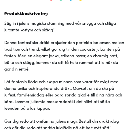
Produktbeskrivning
Stig in i julens magiska stämning med vår snygga och stiliga
jultomte kostym och skägg!
Denna fantastiska dräkt erbjuder den perfekta balansen mellan
tradition och trend, vilket gör dig till den coolaste jultomten på
festen. Med en elegant jacka, stilrena byxor, en charmig hatt,
bälte och skägg, kommer du att få hela rummet att le när du
gör din entré.
Låt fantasin flöda och skapa minnen som varar för evigt med
denna unika och inspirerande dräkt. Oavsett om du ska på
julfest, familjemiddag eller bara sprida glädje till dina nära och
kära, kommer jultomte maskeraddräkt definitivt att sätta
leenden på allas läppar.
Gör dig redo att omfamna julens magi. Beställ din dräkt idag
och gör dig redo att sprida julglädje på ett helt nytt sätt!