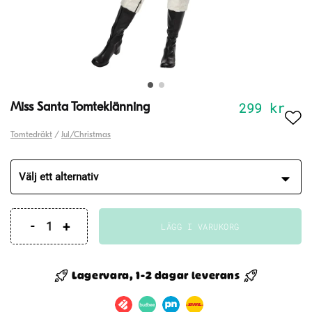
299
kr
Miss Santa Tomteklänning
Tomtedräkt
/
Jul/Christmas
LÄGG I VARUKORG
Miss
Santa
Tomteklänning
Lagervara, 1-2 dagar leverans
mängd