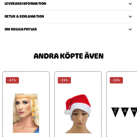
LEVERANSINFORMATION
RETUR & REKLAMATION
OM ROLIGAPRYLAR
ANDRA KÖPTE ÄVEN
-41%
-26%
-26%