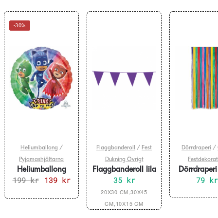
-30%
Heliumballong
/
Flaggbanderoll
/
Fest
Dörrdraperi
/
Pyjamashjältarna
Dukning Övrigt
Festdekorat
Heliumballong
Flaggbanderoll lila
Dörrdraperi
Pyjamashjältarna
199
kr
Det
139
kr
Det
– flera storlekar
35
kr
Color P
79
kr
– med ljud
Flerfärgad 
ursprungliga
nuvarande
Den
20X30 CM,30X45
100 c
priset
priset
här
CM,10X15 CM
var:
är:
produkten