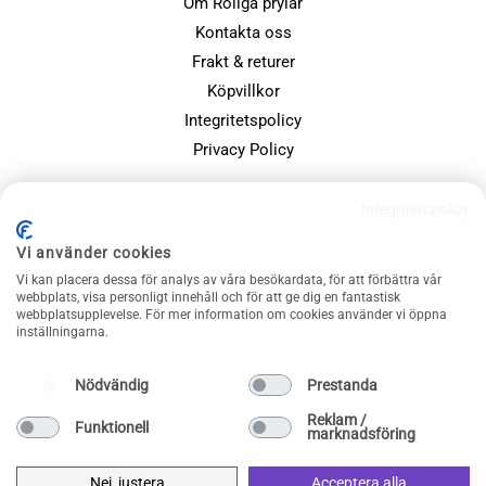
Om Roliga prylar
Kontakta oss
Frakt & returer
Köpvillkor
Integritetspolicy
Privacy Policy
POPULÄRA SIDOR
Integritetspolicy
Farsdagspresenter
Vi använder cookies
Julklappsspelet
Vi kan placera dessa för analys av våra besökardata, för att förbättra vår
webbplats, visa personligt innehåll och för att ge dig en fantastisk
Merchandise
webbplatsupplevelse. För mer information om cookies använder vi öppna
Muggar
inställningarna.
Sällskapsspel och familjespel
Nödvändig
Prestanda
Reklam /
Funktionell
marknadsföring
Nej, justera
Acceptera alla