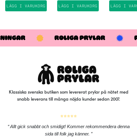
199 kr.
139 kr.
har
LÄGG I VARUKORG
LÄGG I VARUKORG
LÄGG I VAR
flera
varianter.
De
olika
KNINGAR
ROLIGA PRYLAR
alternativen
kan
väljas
på
produktsidan
Klassiska svenska butiken som levererat prylar på nätet med
snabb leverans till många nöjda kunder sedan 2007.
⭐⭐⭐⭐⭐
Allt gick snabbt och smidigt! Kommer rekommendera denna
sida till folk jag känner.