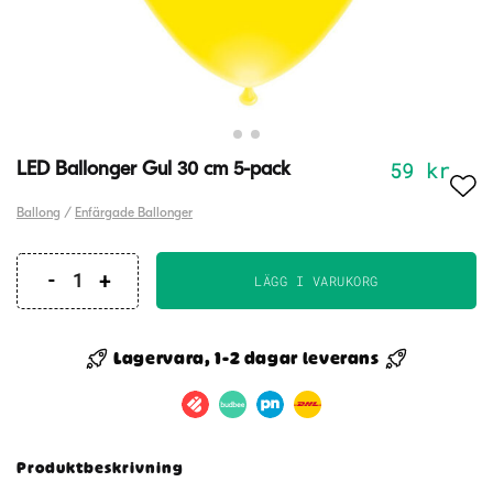
59
kr
LED Ballonger Gul 30 cm 5-pack
Ballong
/
Enfärgade Ballonger
LÄGG I VARUKORG
LED
Ballonger
Gul
Lagervara, 1-2 dagar leverans
30
cm
5-
pack
Produktbeskrivning
mängd