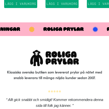
var:
är:
LÄGG I VARUKORG
LÄGG I VARUKORG
LÄGG I VAR
449 kr.
349 kr.
KNINGAR
ROLIGA PRYLAR
Klassiska svenska butiken som levererat prylar på nätet med
snabb leverans till många nöjda kunder sedan 2007.
⭐⭐⭐⭐⭐
Allt gick snabbt och smidigt! Kommer rekommendera denna
sida till folk jag känner.