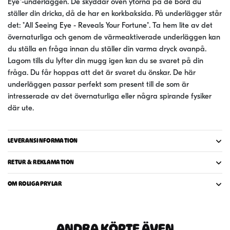
Eye"-underläggen. De skyddar öven ytorna på de bord du
ställer din dricka, då de har en korkbaksida. På underlägger står
det: "All Seeing Eye - Reveals Your Fortune". Ta hem lite av det
övernaturliga och genom de värmeaktiverade underläggen kan
du ställa en fråga innan du ställer din varma dryck ovanpå.
Lagom tills du lyfter din mugg igen kan du se svaret på din
fråga. Du får hoppas att det är svaret du önskar. De här
underläggen passar perfekt som present till de som är
intresserade av det övernaturliga eller några spirande fysiker
där ute.
LEVERANSINFORMATION
RETUR & REKLAMATION
OM ROLIGAPRYLAR
ANDRA KÖPTE ÄVEN