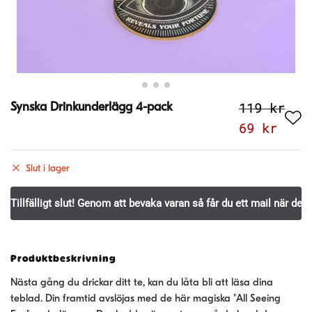
119
kr
Synska Drinkunderlägg 4-pack
Det
Det
69
kr
ursprungl
nuva
priset
pris
Slut i lager
var:
är:
119 kr.
69 k
Produktbeskrivning
Nästa gång du drickar ditt te, kan du låta bli att läsa dina
teblad. Din framtid avslöjas med de här magiska "All Seeing