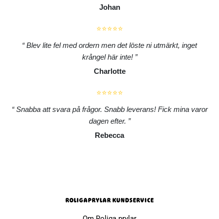
Johan
⭐⭐⭐⭐⭐
Blev lite fel med ordern men det löste ni utmärkt, inget
krångel här inte!
Charlotte
⭐⭐⭐⭐⭐
Snabba att svara på frågor. Snabb leverans! Fick mina varor
dagen efter.
Rebecca
ROLIGAPRYLAR KUNDSERVICE
Om Roliga prylar