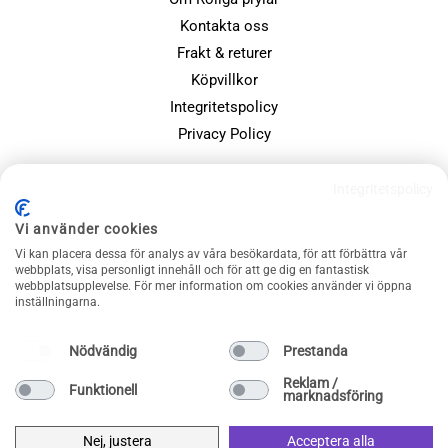
Kontakta oss
Frakt & returer
Köpvillkor
Integritetspolicy
Privacy Policy
POPULÄRA SIDOR
Integritetspolicy
Farsdagspresenter
Vi använder cookies
Julklappsspelet
Vi kan placera dessa för analys av våra besökardata, för att förbättra vår
Merchandise
webbplats, visa personligt innehåll och för att ge dig en fantastisk
webbplatsupplevelse. För mer information om cookies använder vi öppna
Muggar
inställningarna.
Sällskapsspel och familjespel
Nödvändig
Prestanda
Reklam /
Funktionell
marknadsföring
Nej, justera
Acceptera alla