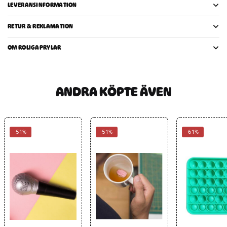
LEVERANSINFORMATION
RETUR & REKLAMATION
OM ROLIGAPRYLAR
ANDRA KÖPTE ÄVEN
-51%
-51%
-61%