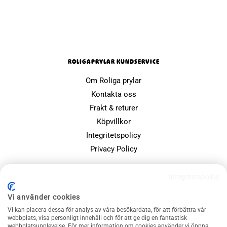
ROLIGAPRYLAR KUNDSERVICE
Om Roliga prylar
Kontakta oss
Frakt & returer
Köpvillkor
Integritetspolicy
Privacy Policy
POPULÄRA SIDOR
Integritetspolicy
Farsdagspresenter
Vi använder cookies
Julklappsspelet
Vi kan placera dessa för analys av våra besökardata, för att förbättra vår
Merchandise
webbplats, visa personligt innehåll och för att ge dig en fantastisk
webbplatsupplevelse. För mer information om cookies använder vi öppna