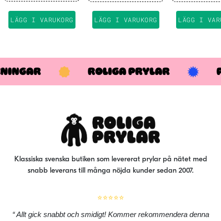
priset
priset
pri
var:
är:
var
LÄGG I VARUKORG
LÄGG I VARUKORG
LÄGG I VAR
99 kr.
49 kr.
39 
KNINGAR
ROLIGA PRYLAR
Klassiska svenska butiken som levererat prylar på nätet med
snabb leverans till många nöjda kunder sedan 2007.
⭐⭐⭐⭐⭐
Allt gick snabbt och smidigt! Kommer rekommendera denna