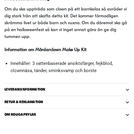
Om du ska uppträda som clown på ett barnkalas så avråder vi
dig stark från att skaffa detta kit. Det kommer förmodligen
skrämma livet ur både barn och vuxna. Om du däremot ska gå
på en halloweenfest så kan vi inget annat göra än ge dig
tummen upp.
Information om Mördarclown Make Up Kit
Innehåller: 3 vattenbaserade ansiktsfärger, fejkblod,
clownnäsa, tänder, sminksvamp och borste
LEVERANSINFORMATION
RETUR & REKLAMATION
OM ROLIGAPRYLAR