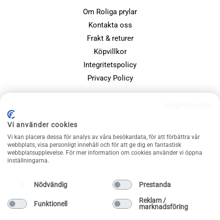
Om Roliga prylar
Kontakta oss
Frakt & returer
Köpvillkor
Integritetspolicy
Privacy Policy
POPULÄRA SIDOR
Integritetspolicy
Farsdagspresenter
Vi använder cookies
Julklappsspelet
Vi kan placera dessa för analys av våra besökardata, för att förbättra vår
webbplats, visa personligt innehåll och för att ge dig en fantastisk
Merchandise
webbplatsupplevelse. För mer information om cookies använder vi öppna
Muggar
inställningarna.
Sällskapsspel och familjespel
Nödvändig
Prestanda
Reklam /
Funktionell
marknadsföring