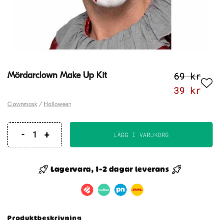
69
kr
Mördarclown Make Up Kit
Det
Det
39
kr
ursprung
nuv
Clownmask
/
Halloween
priset
pri
var:
är:
LÄGG I VARUKORG
Mördarclown
69 kr.
39 
Make
Up
Lagervara, 1-2 dagar leverans
Kit
mängd
Produktbeskrivning