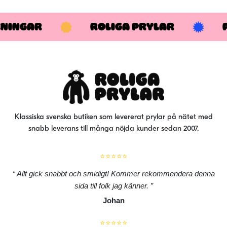
varianter.
De
KNINGAR
ROLIGA PRYLAR
olika
alternativen
kan
väljas
på
produktsidan
Klassiska svenska butiken som levererat prylar på nätet med
snabb leverans till många nöjda kunder sedan 2007.
⭐⭐⭐⭐⭐
Allt gick snabbt och smidigt! Kommer rekommendera denna
sida till folk jag känner.
Johan
⭐⭐⭐⭐⭐