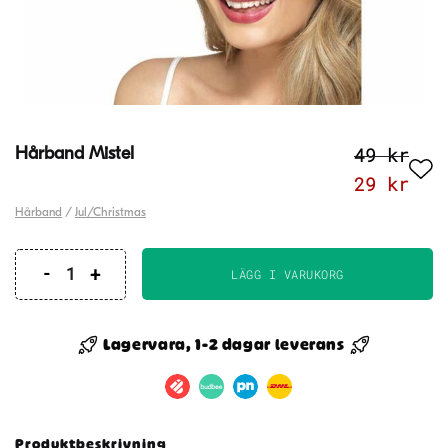
49
kr
Hårband Mistel
Det
Det
29
kr
ursprung
nuv
Hårband
/
Jul/Christmas
priset
pri
var:
är:
LÄGG I VARUKORG
Hårband
49 kr.
29 
Mistel
mängd
Lagervara, 1-2 dagar leverans
Produktbeskrivning