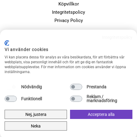
Köpvillkor
Integritetspolicy
Privacy Policy
POPULÄRA SIDOR
Integritetspolicy
Farsdagspresenter
Vi använder cookies
Julklappsspelet
Vi kan placera dessa för analys av våra besökardata, för att förbättra vår
webbplats, visa personligt innehåll och för att ge dig en fantastisk
Merchandise
webbplatsupplevelse. För mer information om cookies använder vi öppna
Muggar
inställningarna.
Sällskapsspel och familjespel
Nödvändig
Prestanda
Reklam /
Funktionell
marknadsföring
Nej, justera
Acceptera alla
Neka