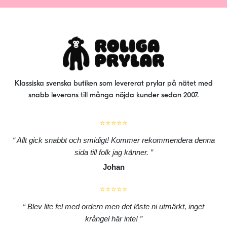
alt
kan
väl
på
pro
Klassiska svenska butiken som levererat prylar på nätet med
snabb leverans till många nöjda kunder sedan 2007.
⭐⭐⭐⭐⭐
Allt gick snabbt och smidigt! Kommer rekommendera denna
sida till folk jag känner.
Johan
⭐⭐⭐⭐⭐
Blev lite fel med ordern men det löste ni utmärkt, inget
krångel här inte!