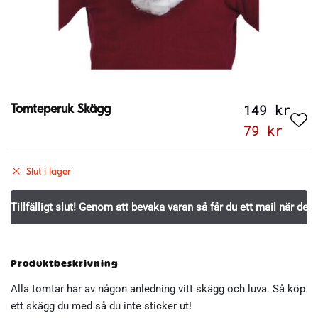
149
kr
Tomteperuk Skägg
Det
Det
79
kr
ursprungl
nuva
priset
pris
Slut i lager
var:
är:
149 kr.
79 k
Produktbeskrivning
Alla tomtar har av någon anledning vitt skägg och luva. Så köp
ett skägg du med så du inte sticker ut!