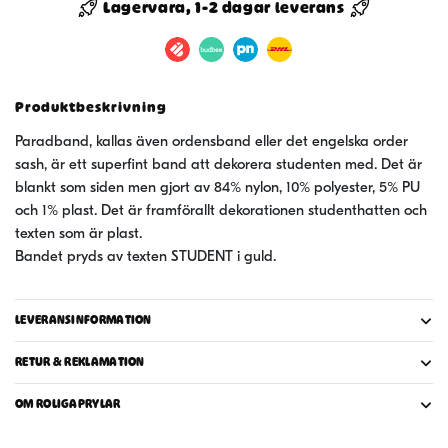
Lagervara, 1-2 dagar leverans
STUDENT
mängd
Produktbeskrivning
Paradband, kallas även ordensband eller det engelska order
sash, är ett superfint band att dekorera studenten med. Det är
blankt som siden men gjort av 84% nylon, 10% polyester, 5% PU
och 1% plast. Det är framförallt dekorationen studenthatten och
texten som är plast.
Bandet pryds av texten STUDENT i guld.
LEVERANSINFORMATION
RETUR & REKLAMATION
OM ROLIGAPRYLAR