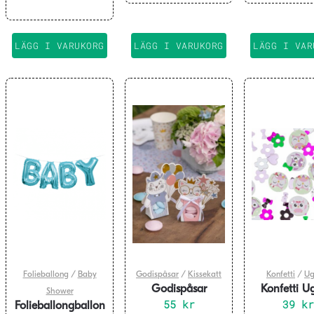
LÄGG I VARUKORG
LÄGG I VARUKORG
LÄGG I VAR
Folieballong
/
Baby
Godispåsar
/
Kissekatt
Konfetti
/
Ug
Godispåsar
Konfetti U
Shower
KisseKatt-sheriffen
55
kr
39
kr
Folieballongballon