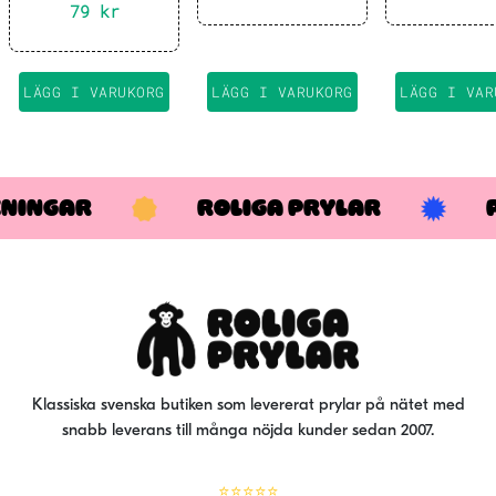
5-pack
ger färdigt kit –
79
kr
blå baby
LÄGG I VARUKORG
LÄGG I VARUKORG
LÄGG I VAR
KNINGAR
ROLIGA PRYLAR
Klassiska svenska butiken som levererat prylar på nätet med
snabb leverans till många nöjda kunder sedan 2007.
⭐⭐⭐⭐⭐