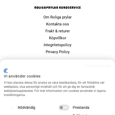
ROLIGAPRYLAR KUNDSERVICE
Om Roliga prylar
Kontakta oss
Frakt & returer
Köpvillkor
Integritetspolicy
Privacy Policy
POPULÄRA SIDOR
Integritetspolicy
Farsdagspresenter
Vi använder cookies
Julklappsspelet
Vi kan placera dessa för analys av våra besökardata, för att förbättra vår
webbplats, visa personligt innehåll och för att ge dig en fantastisk
Merchandise
webbplatsupplevelse. För mer information om cookies använder vi öppna
Muggar
inställningarna.
Sällskapsspel och familjespel
Nödvändig
Prestanda