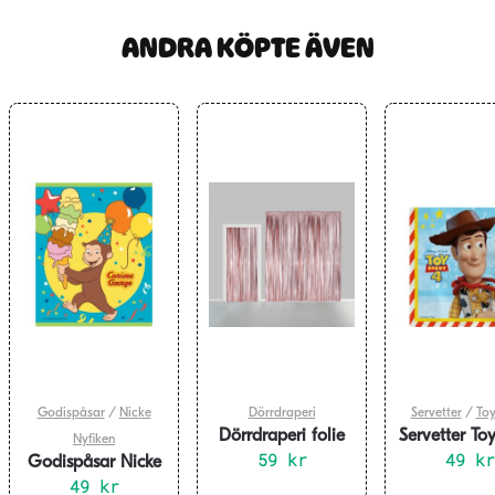
ANDRA KÖPTE ÄVEN
Godispåsar
/
Nicke
Dörrdraperi
Servetter
/
Toy
Dörrdraperi folie
Servetter To
Nyfiken
roséguld 240 x 100
59
kr
20-pac
49
kr
Godispåsar Nicke
cm
Nyfiken 8-pack
49
kr