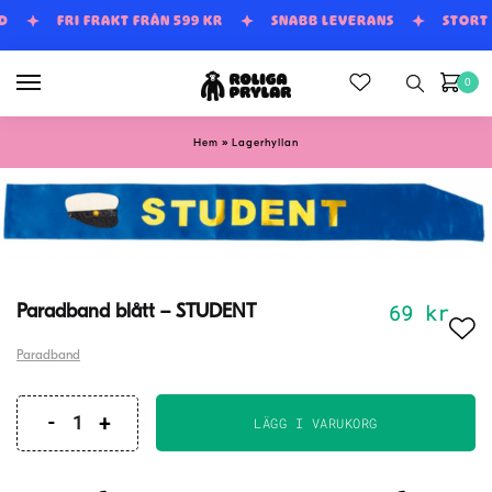
Skip
Skip
UD
FRI FRAKT FRÅN 599 KR
SNABB LEVERANS
STORT
to
to
navigation
content
0
»
Hem
Lagerhyllan
69
kr
Paradband blått – STUDENT
Paradband
LÄGG I VARUKORG
Paradband
blått
-