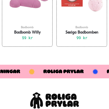
Badbomb
Badbomb
Badbomb Willy
Sexiga Badbomben
Jordgubbsdoft
59
kr
99
kr
KNINGAR
ROLIGA PRYLAR