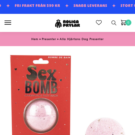
Skip
Skip
D
FRI FRAKT FRÅN 599 KR
SNABB LEVERANS
STORT
to
to
navigation
content
0
»
»
Hem
Presenter
Alla Hjärtans Dag Presenter