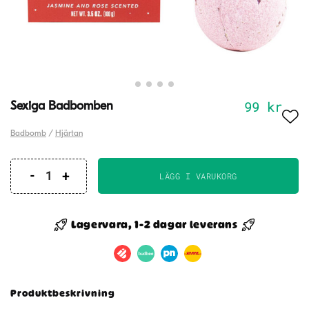
99
kr
Sexiga Badbomben
Badbomb
/
Hjärtan
LÄGG I VARUKORG
Sexiga
Badbomben
mängd
Lagervara, 1-2 dagar leverans
Produktbeskrivning