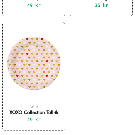
49
pack
kr
35
pack
kr
Tallrik
XOXO Collection Tallrik
Rosa 18 cm 6-pack
49
kr