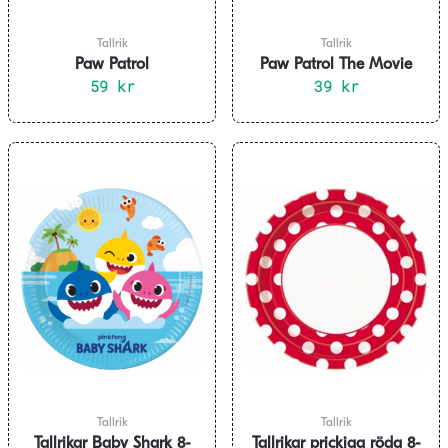
Tallrik
Tallrik
Paw Patrol
Paw Patrol The Movie
Räddningshjältar
59
kr
Tallrikar 23 cm 8-pack
39
kr
Flergångsassiette 20 cm
Tallrik
Tallrik
Tallrikar Baby Shark 8-
Tallrikar prickiga röda 8-