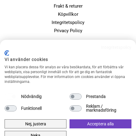
Frakt & returer
Köpvillkor
Integritetspolicy
Privacy Policy
POPULÄRA SIDOR
Integritetspolicy
Farsdagspresenter
Vi använder cookies
Julklappsspelet
Vi kan placera dessa för analys av våra besökardata, för att förbättra vår
Merchandise
webbplats, visa personligt innehåll och för att ge dig en fantastisk
webbplatsupplevelse. För mer information om cookies använder vi öppna
Muggar
inställningarna.
Sällskapsspel och familjespel
Nödvändig
Prestanda
Reklam /
Funktionell
marknadsföring
Nej, justera
Acceptera alla
Neka