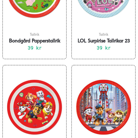
Tallrik
Tallrik
Bondgård Papperstallrik
LOL Surpirise Tallrikar 23
23 cm 8-pack
39
kr
cm 8-pack
39
kr