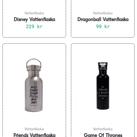
Vattenflaska
Vattenflaska
Disney Vattenflaska
Dragonball Vattenflaska
Rostfritt Stål
229
kr
99
850ml
kr
Vattenflaska
Vattenflaska
Friends Vattenflaska
Game Of Thrones