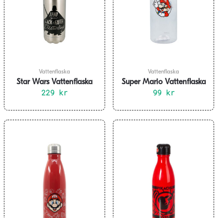
Vattenflaska
Vattenflaska
Star Wars Vattenflaska
Super Mario Vattenflaska
Rostfritt Stål
229
kr
99
850ml
kr