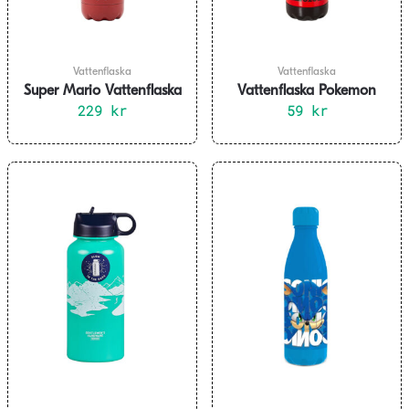
Vattenflaska
Vattenflaska
Super Mario Vattenflaska
Vattenflaska Pokemon
Rostfritt Stål
229
kr
59
660ml
kr