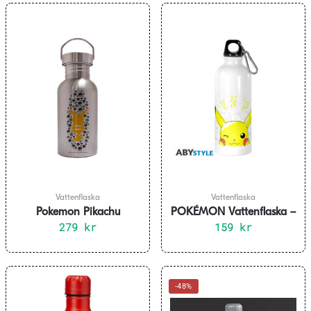
Vattenflaska
Vattenflaska
Pokemon Pikachu
POKÉMON Vattenflaska –
Vattenflaska Rostfritt Stål
279
kr
Pikachu Scribble
159
kr
-48%