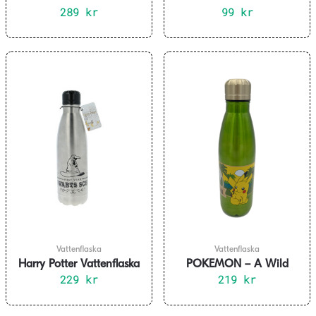
Rostfritt Stål
289
kr
Vattenflaska I Drink & I
99
kr
Know Things
Vattenflaska
Vattenflaska
Harry Potter Vattenflaska
POKEMON – A Wild
Rostfritt Stål
229
kr
Pikachu – Vattenflaska
219
kr
770ml