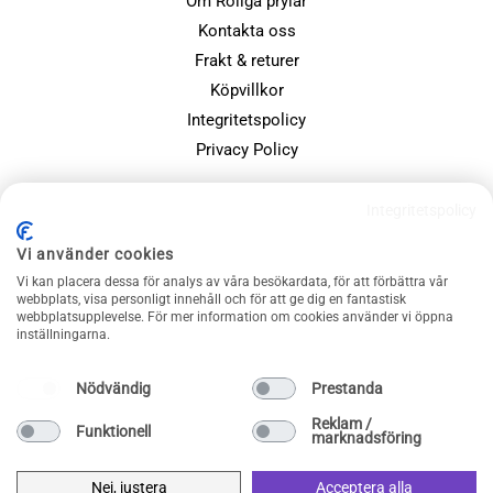
Om Roliga prylar
Kontakta oss
Frakt & returer
Köpvillkor
Integritetspolicy
Privacy Policy
POPULÄRA SIDOR
Integritetspolicy
Farsdagspresenter
Vi använder cookies
Julklappsspelet
Vi kan placera dessa för analys av våra besökardata, för att förbättra vår
Merchandise
webbplats, visa personligt innehåll och för att ge dig en fantastisk
webbplatsupplevelse. För mer information om cookies använder vi öppna
Muggar
inställningarna.
Sällskapsspel och familjespel
Nödvändig
Prestanda
Reklam /
Funktionell
marknadsföring
Nej, justera
Acceptera alla