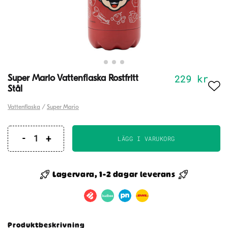
229
kr
Super Mario Vattenflaska Rostfritt
Stål
Vattenflaska
/
Super Mario
LÄGG I VARUKORG
Super
Mario
Vattenflaska
Lagervara, 1-2 dagar leverans
Rostfritt
Stål
mängd
Produktbeskrivning