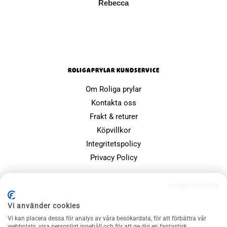
Rebecca
ROLIGAPRYLAR KUNDSERVICE
Om Roliga prylar
Kontakta oss
Frakt & returer
Köpvillkor
Integritetspolicy
Privacy Policy
POPULÄRA SIDOR
Integritetspolicy
Farsdagspresenter
Vi använder cookies
Julklappsspelet
Vi kan placera dessa för analys av våra besökardata, för att förbättra vår
webbplats, visa personligt innehåll och för att ge dig en fantastisk