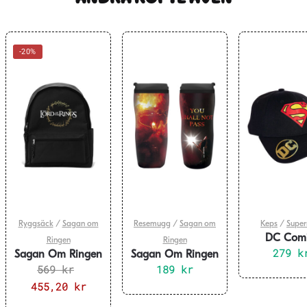
-20%
Ryggsäck
/
Sagan om
Resemugg
/
Sagan om
Keps
/
Supe
DC Comi
Ringen
Ringen
Superman 
279
k
Sagan Om Ringen
Sagan Om Ringen
Svart
Ryggsäck
569
kr
Resemugg
189
kr
Det
455,20
kr
Det
ursprungliga
nuvarande