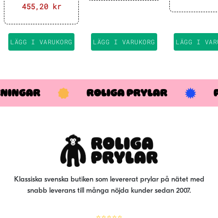
Det
455,20
kr
Det
ursprungliga
nuvarande
priset
priset
var:
är:
LÄGG I VARUKORG
LÄGG I VARUKORG
LÄGG I VAR
569 kr.
455,20 kr.
KNINGAR
ROLIGA PRYLAR
Klassiska svenska butiken som levererat prylar på nätet med
snabb leverans till många nöjda kunder sedan 2007.
⭐⭐⭐⭐⭐