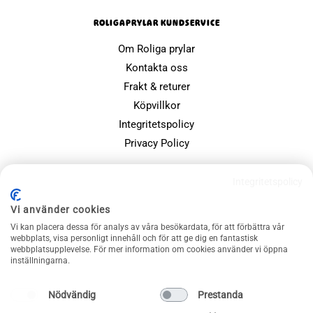
ROLIGAPRYLAR KUNDSERVICE
Om Roliga prylar
Kontakta oss
Frakt & returer
Köpvillkor
Integritetspolicy
Privacy Policy
POPULÄRA SIDOR
Integritetspolicy
Farsdagspresenter
Vi använder cookies
Julklappsspelet
Vi kan placera dessa för analys av våra besökardata, för att förbättra vår
webbplats, visa personligt innehåll och för att ge dig en fantastisk
Merchandise
webbplatsupplevelse. För mer information om cookies använder vi öppna
Muggar
inställningarna.
Sällskapsspel och familjespel
Nödvändig
Prestanda