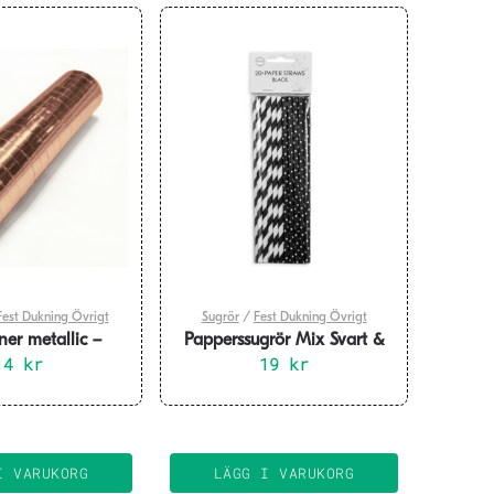
Fest Dukning Övrigt
Sugrör
/
Fest Dukning Övrigt
ner metallic –
Papperssugrör Mix Svart &
oseguld
14
kr
Vit 20-pack
19
kr
I VARUKORG
LÄGG I VARUKORG