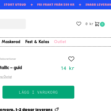
STORT UTBUD
FRI FRAKT FRÅN 599 KR
SNABB LEVERA
0
kr
0
Maskerad
Fest & Kalas
Outlet
Dekorationer
14
kr
allic – guld
ng Övrigt
LÄGG I VARUKORG
ner
ervara, 1-2 dagar leverans