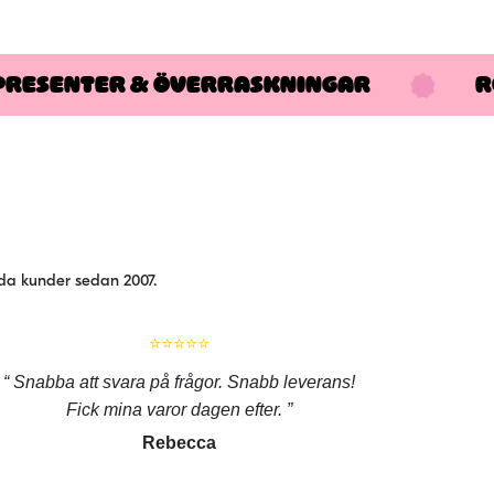
PRESENTER & ÖVERRASKNINGAR
R
jda kunder sedan 2007.
⭐⭐⭐⭐⭐
Snabba att svara på frågor. Snabb leverans!
Fick mina varor dagen efter.
Rebecca