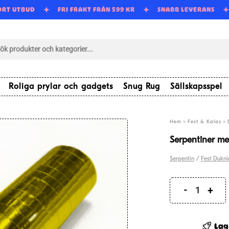
ORT UTBUD
FRI FRAKT FRÅN 599 KR
SNABB LEVERANS
tsökning
Roliga prylar och gadgets
Snug Rug
Sällskapsspel
»
»
Hem
Fest & Kalas
Serpentiner met
Serpentin
/
Fest Dukni
Serpenti
metallic
-
Lag