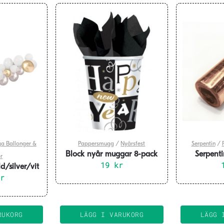
a Ballonger &
Pappersmugg
/
Nyårsfest
Serpentin
/
Block nyår muggar 8-pack
Serpenti
ör
19
kr
r
/silver/vit
kr
RUKORG
LÄGG I VARUKORG
LÄGG 