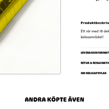
guld
mängd
Produktbeskri
Ett rör med 18 del
kalasområdet!
LEVERANSINFORMAT
RETUR & REKLAMATI
OM ROLIGAPRYLAR
ANDRA KÖPTE ÄVEN