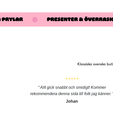
A PRYLAR
PRESENTER & ÖVERRAS
Klassiska svenska but
⭐⭐⭐⭐⭐
Allt gick snabbt och smidigt! Kommer
rekommendera denna sida till folk jag känner.
Johan