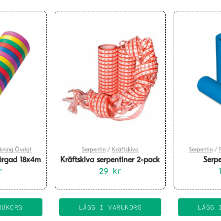
kning Övrigt
Serpentin
/
Kräftskiva
Serpentin
/
färgad 18x4m
Kräftskiva serpentiner 2-pack
Serpe
r
29
kr
RUKORG
LÄGG I VARUKORG
LÄGG 