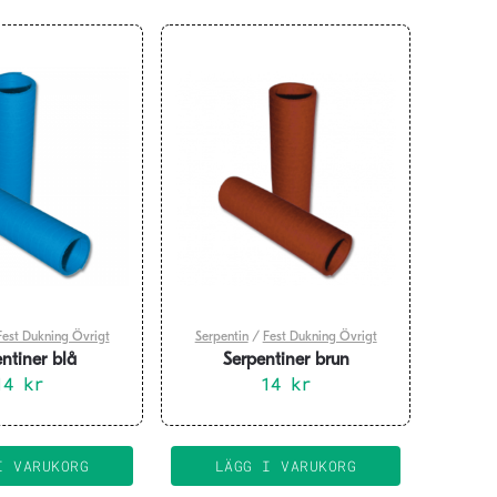
Fest Dukning Övrigt
Serpentin
/
Fest Dukning Övrigt
ntiner blå
Serpentiner brun
14
kr
14
kr
I VARUKORG
LÄGG I VARUKORG