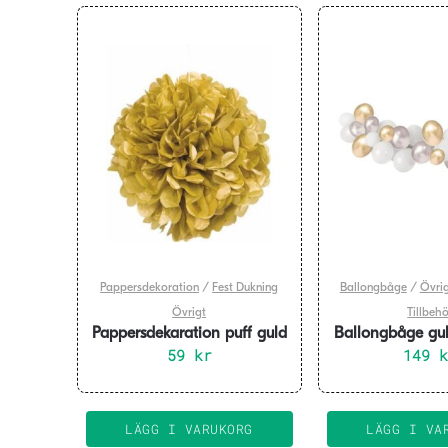
Pappersdekoration
/
Fest Dukning
Ballongbåge
/
Övrig
Övrigt
Tillbeh
Pappersdekaration puff guld
Ballongbåge guld
59
40 cm
kr
149
3 m
LÄGG I VARUKORG
LÄGG I VA