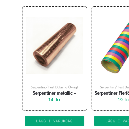
Serpentin
/
Fest Dukning Övrigt
Serpentin
/
Fest Du
Serpentiner metallic –
Serpentiner Fler
roseguld
14
kr
19
k
LÄGG I VARUKORG
LÄGG I VA