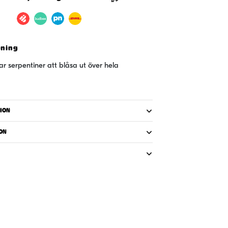
vning
ar serpentiner att blåsa ut över hela
ION
ON