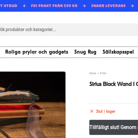
RT UTBUD
FRI FRAKT FRÅN 599 KR
SNABB LEVERANS
tsökning
Roliga prylar och gadgets
Snug Rug
Sällskapsspel
»
Hem
Film
Sirius Black Wand I 
Slut i lager