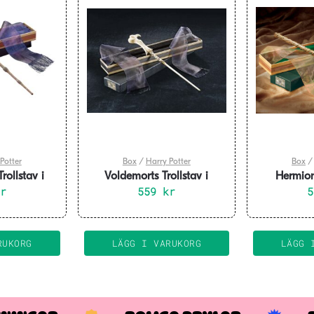
Potter
Box
/
Harry Potter
Box
ollstav i
Voldemorts Trollstav i
Hermione
rs Box
kr
Ollivanders Box
559
kr
Olliv
RUKORG
LÄGG I VARUKORG
LÄGG 