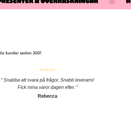
PRESENTER & ÖVERRASKNINGAR
R
jda kunder sedan 2007.
⭐⭐⭐⭐⭐
Snabba att svara på frågor. Snabb leverans!
Fick mina varor dagen efter.
Rebecca