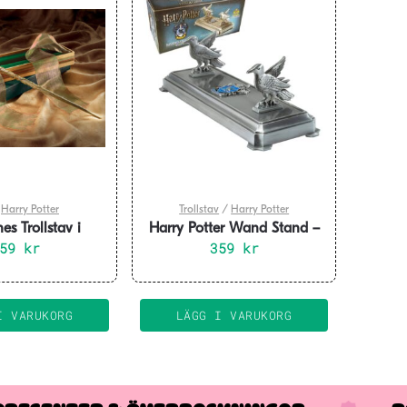
/
Harry Potter
Trollstav
/
Harry Potter
s Trollstav i
Harry Potter Wand Stand –
anders Box
559
kr
Ravenclaw 20 cm
359
kr
I VARUKORG
LÄGG I VARUKORG