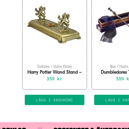
De
olika
alternativen
kan
väljas
på
produktsidan
Trollstav
/
Harry Potter
Box
/
Harry 
Harry Potter Wand Stand –
Dumbledores Tr
Gryffindor 20 cm
359
kr
Ollivande
559
LÄGG I VARUKORG
LÄGG I VA