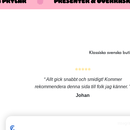
A PRYLAR
PRESENTER & ÖVERRAS
Klassiska svenska but
⭐⭐⭐⭐⭐
Allt gick snabbt och smidigt! Kommer
rekommendera denna sida till folk jag känner.
Johan
Integri