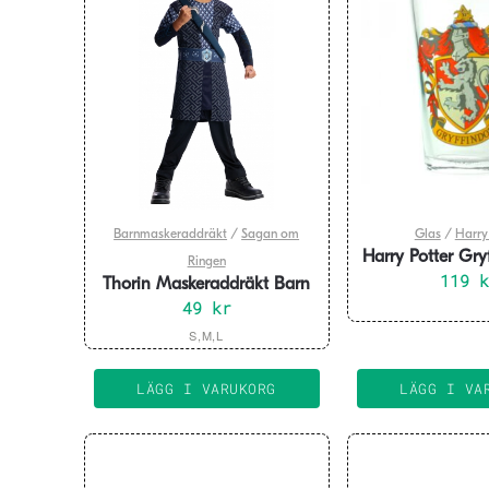
Barnmaskeraddräkt
/
Sagan om
Glas
/
Harry
Harry Potter Gryf
Ringen
119
Glas
Thorin Maskeraddräkt Barn
49
kr
Den
S,M,L
här
produkten
LÄGG I VARUKORG
LÄGG I VA
har
flera
varianter.