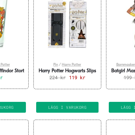
 Potter
Pin
/
Harry Potter
Barnmasker
findor Stort
Harry Potter Hogwarts Slips
Batgirl Ma
kr
224
och Pin
kr
Det
119
kr
Det
199
ursprungliga
nuvarande
priset
priset
var:
är:
224 kr.
119 kr.
RUKORG
LÄGG I VARUKORG
LÄGG 