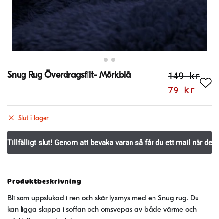
149
kr
Snug Rug Överdragsfilt- Mörkblå
Det
Det
79
kr
ursprungl
nuva
priset
pris
Slut i lager
var:
är:
149 kr.
79 k
Produktbeskrivning
Bli som uppslukad i ren och skär lyxmys med en Snug rug. Du
kan ligga slappa i soffan och omsvepas av både värme och