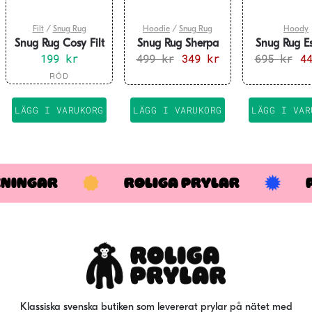
Filt
/
Snug Rug
Hoodie
/
Snug Rug
Hoody
Snug Rug Cosy Filt
Snug Rug Sherpa
Snug Rug E
Med Armar
199
kr
499
Hoodie Blå
kr
Det
349
kr
Det
695
Hoodie 
kr
De
4
ursprungliga
nuvarande
ur
Den
RÖD
priset
priset
pri
här
var:
är:
var
produkten
LÄGG I VARUKORG
LÄGG I VARUKORG
LÄGG I VAR
499 kr.
349 kr.
695
har
flera
varianter.
De
KNINGAR
ROLIGA PRYLAR
olika
alternativen
kan
väljas
på
produktsidan
Klassiska svenska butiken som levererat prylar på nätet med