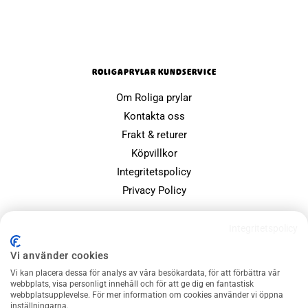
ROLIGAPRYLAR KUNDSERVICE
Om Roliga prylar
Kontakta oss
Frakt & returer
Köpvillkor
Integritetspolicy
Privacy Policy
POPULÄRA SIDOR
Integritetspolicy
Farsdagspresenter
Vi använder cookies
Julklappsspelet
Vi kan placera dessa för analys av våra besökardata, för att förbättra vår
Merchandise
webbplats, visa personligt innehåll och för att ge dig en fantastisk
webbplatsupplevelse. För mer information om cookies använder vi öppna
Muggar
inställningarna.