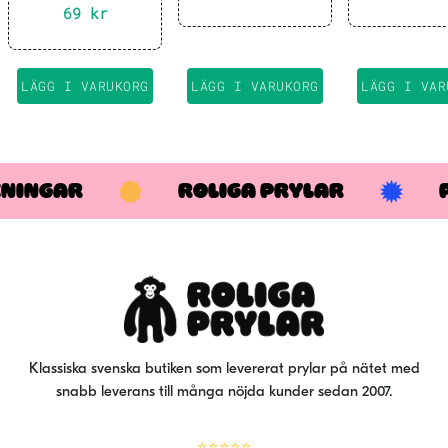
Hallows
Tools
ursprungliga
nuvarande
ur
Röstförvrängare
69
kr
priset
priset
pr
var:
är:
va
269 kr.
188 kr.
19
LÄGG I VARUKORG
LÄGG I VARUKORG
LÄGG I VAR
KNINGAR
ROLIGA PRYLAR
Klassiska svenska butiken som levererat prylar på nätet med
snabb leverans till många nöjda kunder sedan 2007.
⭐⭐⭐⭐⭐