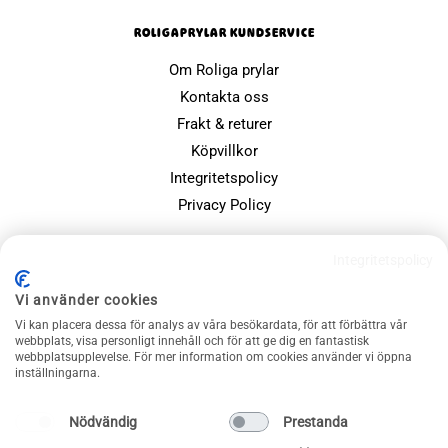
ROLIGAPRYLAR KUNDSERVICE
Om Roliga prylar
Kontakta oss
Frakt & returer
Köpvillkor
Integritetspolicy
Privacy Policy
POPULÄRA SIDOR
Integritetspolicy
Farsdagspresenter
Vi använder cookies
Julklappsspelet
Vi kan placera dessa för analys av våra besökardata, för att förbättra vår
webbplats, visa personligt innehåll och för att ge dig en fantastisk
Merchandise
webbplatsupplevelse. För mer information om cookies använder vi öppna
Muggar
inställningarna.
Sällskapsspel och familjespel
Nödvändig
Prestanda