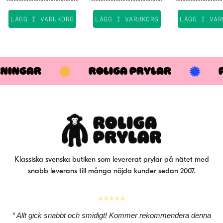
här
här
här
produkten
produkten
pro
LÄGG I VARUKORG
LÄGG I VARUKORG
LÄGG I VAR
har
har
har
flera
flera
fler
varianter.
varianter.
var
De
De
De
KNINGAR
ROLIGA PRYLAR
olika
olika
oli
alternativen
alternativen
alt
kan
kan
kan
väljas
väljas
väl
på
på
på
produktsidan
produktsidan
pro
Klassiska svenska butiken som levererat prylar på nätet med
snabb leverans till många nöjda kunder sedan 2007.
⭐⭐⭐⭐⭐
Allt gick snabbt och smidigt! Kommer rekommendera denna