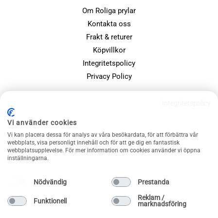
Om Roliga prylar
Kontakta oss
Frakt & returer
Köpvillkor
Integritetspolicy
Privacy Policy
POPULÄRA SIDOR
Integritetspolicy
Farsdagspresenter
Vi använder cookies
Julklappsspelet
Vi kan placera dessa för analys av våra besökardata, för att förbättra vår
webbplats, visa personligt innehåll och för att ge dig en fantastisk
Merchandise
webbplatsupplevelse. För mer information om cookies använder vi öppna
Muggar
inställningarna.
Sällskapsspel och familjespel
Nödvändig
Prestanda
Reklam /
Funktionell
marknadsföring