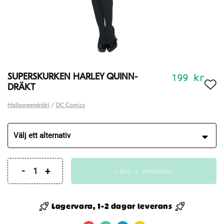
199
kr
SUPERSKURKEN HARLEY QUINN-
DRÄKT
Halloweendräkt
/
DC Comics
LÄGG I VARUKORG
SUPERSKURKEN
HARLEY
QUINN-
Lagervara, 1-2 dagar leverans
DRÄKT