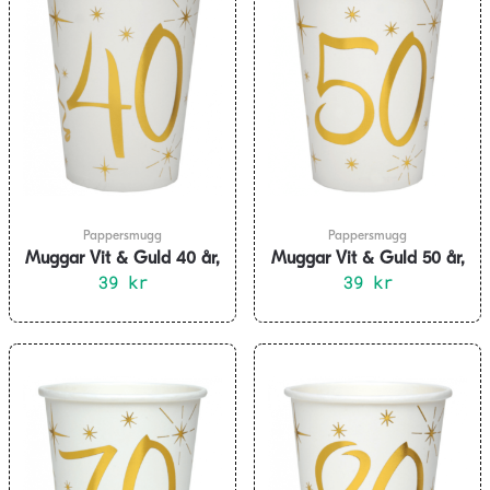
Pappersmugg
Pappersmugg
Muggar Vit & Guld 40 år,
Muggar Vit & Guld 50 år,
10-pack
39
kr
10-pack
39
kr