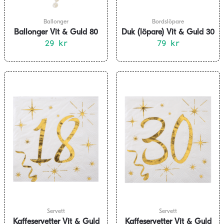
Ballonger
Bordslöpare
Ballonger Vit & Guld 80
Duk (löpare) Vit & Guld 30
år, 8-pack
29
kr
år, 30×500 cm
79
kr
Servett
Servett
Kaffeservetter Vit & Guld
Kaffeservetter Vit & Guld