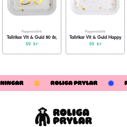
Papperstallrik
Papperstallrik
Tallrikar Vit & Guld 80 år,
Tallrikar Vit & Guld Happy
10-pack
59
kr
Birthday, 10-pack
59
kr
KNINGAR
ROLIGA PRYLAR