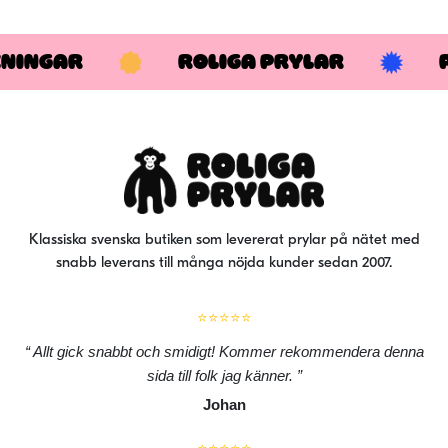
fler
var
De
KNINGAR
ROLIGA PRYLAR
oli
alt
kan
väl
på
pro
Klassiska svenska butiken som levererat prylar på nätet med
snabb leverans till många nöjda kunder sedan 2007.
⭐⭐⭐⭐⭐
Allt gick snabbt och smidigt! Kommer rekommendera denna
sida till folk jag känner.
Johan