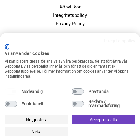
Köpvillkor
Integritetspolicy
Privacy Policy
POPULÄRA SIDOR
Integritetspolicy
Farsdagspresenter
Vi använder cookies
Julklappsspelet
Vi kan placera dessa för analys av våra besökardata, för att förbättra vår
webbplats, visa personligt innehåll och för att ge dig en fantastisk
Merchandise
webbplatsupplevelse. För mer information om cookies använder vi öppna
Muggar
inställningarna.
Sällskapsspel och familjespel
Nödvändig
Prestanda
Reklam /
Funktionell
marknadsföring
Nej, justera
Acceptera alla
Neka