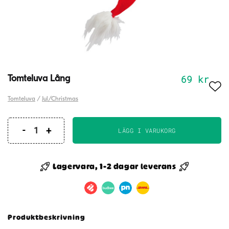
69
kr
Tomteluva Lång
Tomteluva
/
Jul/Christmas
LÄGG I VARUKORG
Tomteluva
Lång
mängd
Lagervara, 1-2 dagar leverans
Produktbeskrivning