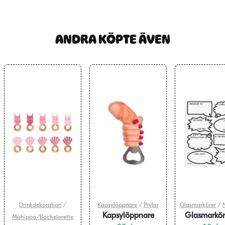
ANDRA KÖPTE ÄVEN
Drinkdekoration
/
Kapsylöppnare
/
Prylar
Glasmarkörer
/
Kapsylöppnare
Glasmarköre
Möhippa/Bachelorette