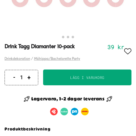
39
kr
Drink Tagg Diamanter 10-pack
Drinkdekoration
/
Möhippa/Bachelorette Party
LÄGG I VARUKORG
Drink
Tagg
Diamanter
Lagervara, 1-2 dagar leverans
10-
pack
mängd
Produktbeskrivning