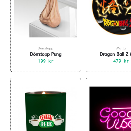
Dörrstopp
Matta
Dörrstopp Pung
Dragon Ball Z 
199
kr
479
kr