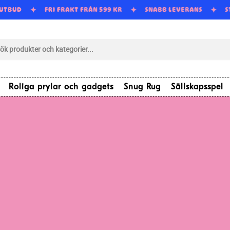
 UTBUD
FRI FRAKT FRÅN 599 KR
SNABB LEVERANS
tsökning
Roliga prylar och gadgets
Snug Rug
Sällskapsspel