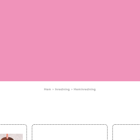
»
»
Hem
Inredning
Heminredning