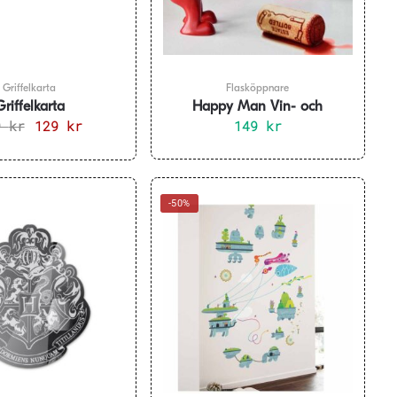
Griffelkarta
Flasköppnare
Griffelkarta
Happy Man Vin- och
9
kr
Det
129
kr
Det
Kapsylöppnare 3 i 1 set
149
kr
ursprungliga
nuvarande
priset
priset
var:
är:
249 kr.
129 kr.
-50%