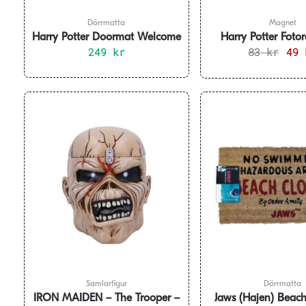
Dörrmatta
Magnet
Harry Potter Doormat Welcome
Harry Potter Fot
to Hogwarts 40 x 60 cm
249
kr
Magnet Undesi
83
kr
Det
49
ursp
prise
var:
83 kr
Samlarfigur
Dörrmatta
IRON MAIDEN – The Trooper –
Jaws (Hajen) Beach