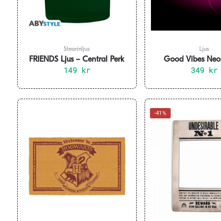
Stearinljus
Ljus
FRIENDS Ljus – Central Perk
Good Vibes Neo
149
kr
349
kr
-41%