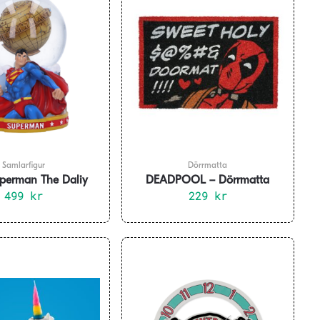
Samlarfigur
Dörrmatta
perman The Daliy
DEADPOOL – Dörrmatta
 Snöglob 15.2 cm
499
kr
229
kr