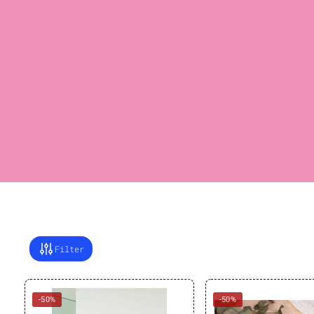
Filter
-50%
-50%