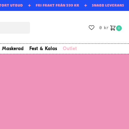
STORT UTBUD
FRI FRAKT FRÅN 599 KR
SNABB LEVERANS
0
kr
0
Maskerad
Fest & Kalas
Outlet