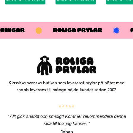
har
fler
var
De
KNINGAR
ROLIGA PRYLAR
oli
alt
kan
väl
på
pro
Klassiska svenska butiken som levererat prylar på nätet med
snabb leverans till många nöjda kunder sedan 2007.
⭐⭐⭐⭐⭐
Allt gick snabbt och smidigt! Kommer rekommendera denna
sida till folk jag känner.
Johan