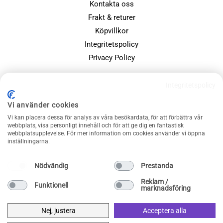
Kontakta oss
Frakt & returer
Köpvillkor
Integritetspolicy
Privacy Policy
POPULÄRA SIDOR
Integritetspolicy
Farsdagspresenter
Vi använder cookies
Julklappsspelet
Vi kan placera dessa för analys av våra besökardata, för att förbättra vår
webbplats, visa personligt innehåll och för att ge dig en fantastisk
Merchandise
webbplatsupplevelse. För mer information om cookies använder vi öppna
Muggar
inställningarna.
Sällskapsspel och familjespel
Nödvändig
Prestanda
Reklam /
Funktionell
marknadsföring
Nej, justera
Acceptera alla