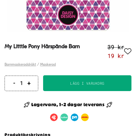
39
kr
My Litttle Pony Hårspände Barn
Det
Det
19
kr
ursprung
nuv
Barnmaskeraddräkt
/
Maskerad
priset
pri
var:
är:
LÄGG I VARUKORG
My
39 kr.
19 
Litttle
Pony
Lagervara, 1-2 dagar leverans
Hårspände
Barn
mängd
Produktbeskrivning