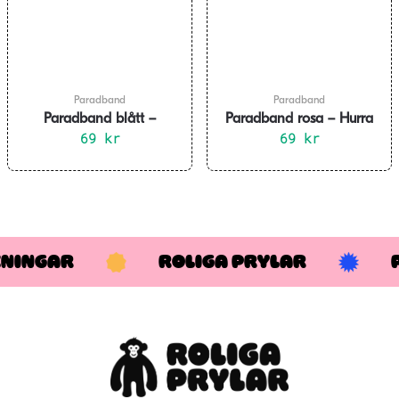
Paradband
Paradband
Paradband blått –
Paradband rosa – Hurra
STUDENT
69
kr
vad jag är bra!
69
kr
KNINGAR
ROLIGA PRYLAR