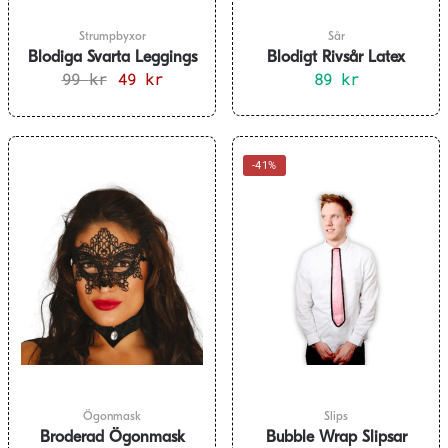
Strumpbyxor
Sår
Blodiga Svarta Leggings
Blodigt Rivsår Latex
99
kr
Det
49
kr
Det
89
kr
ursprungliga
nuvarande
priset
priset
var:
är:
99 kr.
49 kr.
-41%
Ögonmask
Slips
Broderad Ögonmask
Bubble Wrap Slipsar