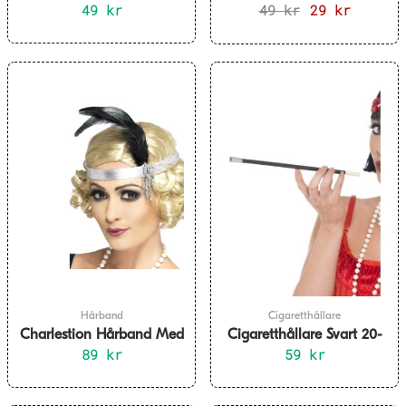
49
kr
49
kr
Det
29
kr
Det
ursprungliga
nuvarand
priset
priset
var:
är:
49 kr.
29 kr.
Hårband
Cigaretthållare
Charlestion Hårband Med
Cigaretthållare Svart 20-
89
Fjäder
kr
59
tal
kr