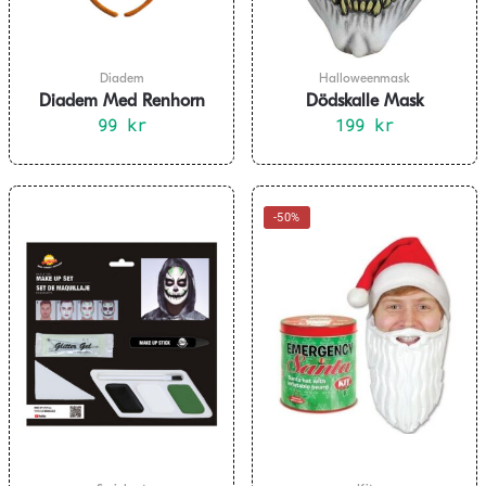
Diadem
Halloweenmask
Diadem Med Renhorn
Dödskalle Mask
99
kr
Barnstorlek
199
kr
-50%