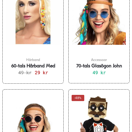
Hårband
Accessoar
60-tals Hårband Med
70-tals Glasögon John
49
kr
Pärlor
Det
29
kr
Det
Lennon Blå
49
kr
ursprungliga
nuvarande
priset
priset
var:
är:
49 kr.
29 kr.
-48%