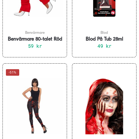
Benvärmare
Blod
Benvärmare 80-talet Röd
Blod På Tub 28ml
59
kr
49
kr
-51%