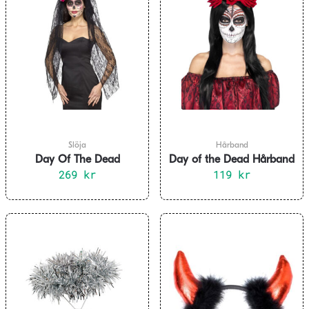
Slöja
Hårband
Day Of The Dead
Day of the Dead Hårband
Hårband med Blommor
269
kr
med Röda Rosor
119
kr
och Slöja