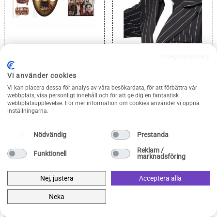
Fotoprops
Svart
Integritetspolicy
Fotoprops På Pinne
Gangsterhatt Med Svart
Halloween
59
kr
69
Band
kr
Vi använder cookies
Vi kan placera dessa för analys av våra besökardata, för att förbättra vår
webbplats, visa personligt innehåll och för att ge dig en fantastisk
webbplatsupplevelse. För mer information om cookies använder vi öppna
inställningarna.
Nödvändig
Prestanda
Reklam /
Funktionell
marknadsföring
Nej, justera
Acceptera alla
Neka