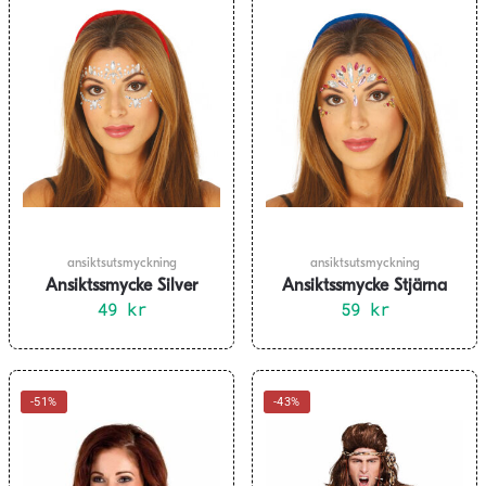
ansiktsutsmyckning
ansiktsutsmyckning
Ansiktssmycke Silver
Ansiktssmycke Stjärna
49
kr
59
kr
-51%
-43%