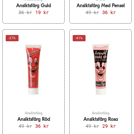
Ansiktsfärg Guld
Ansiktsfärg Med Pensel
36
kr
Det
19
kr
Det
49
kr
Svart
Det
36
kr
Det
ursprungliga
nuvarande
ursprungliga
nuvarand
priset
priset
priset
priset
var:
är:
var:
är:
36 kr.
19 kr.
49 kr.
36 kr.
-27%
-41%
Ansiktsfärg
Ansiktsfärg
Ansiktsfärg Röd
Ansiktsfärg Rosa
49
kr
Det
36
kr
Det
49
kr
Det
29
kr
Det
ursprungliga
nuvarande
ursprungliga
nuvarand