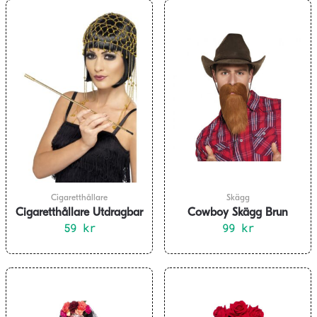
Cigaretthållare
Skägg
Cigaretthållare Utdragbar
Cowboy Skägg Brun
Guld 20-tal
59
kr
99
kr