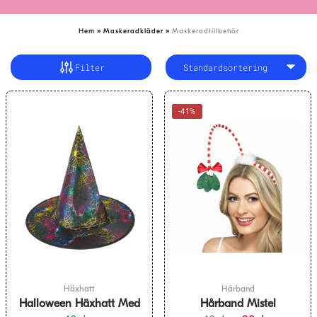
»
»
Hem
Maskeradkläder
Maskeradtillbehör
Filter
-41%
Häxhatt
Hårband
Halloween Häxhatt Med
Hårband Mistel