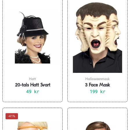
199 kr.
99 kr.
Hatt
Halloweenmask
20-tals Hatt Svart
3 Face Mask
49
kr
199
kr
-41%