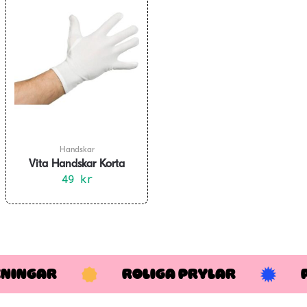
Handskar
Vita Handskar Korta
49
kr
KNINGAR
ROLIGA PRYLAR