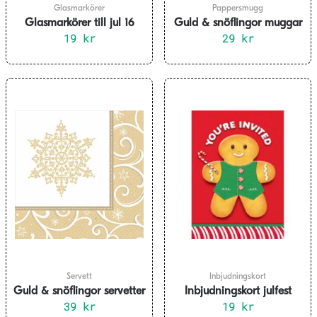
Glasmarkörer
Pappersmugg
Glasmarkörer till jul 16
Guld & snöflingor muggar
19
delar
kr
29
kr
Servett
Inbjudningskort
Guld & snöflingor servetter
Inbjudningskort julfest
39
kr
19
kr