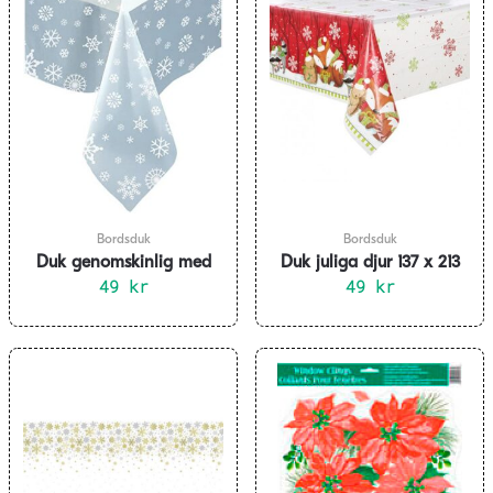
Bordsduk
Bordsduk
Duk genomskinlig med
Duk juliga djur 137 x 213
snöflingor
49
kr
49
cm
kr