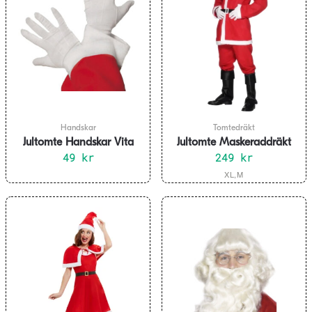
Handskar
Tomtedräkt
Jultomte Handskar Vita
Jultomte Maskeraddräkt
49
kr
249
kr
Den
XL,M
här
produkten
har
flera
varianter.
De
olika
alternativen