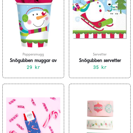
Pappersmugg
Servetter
Snögubben muggar av
Snögubben servetter
papp 8-pack
29
kr
35
kr