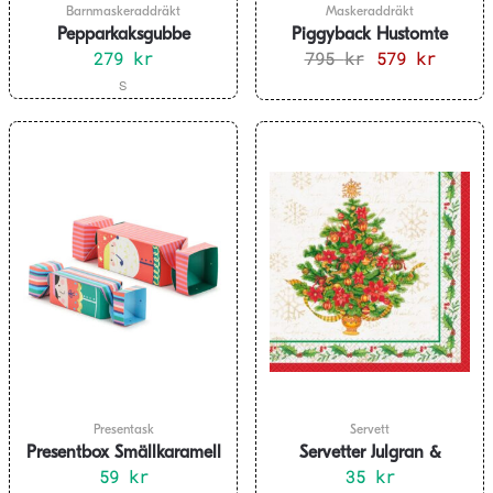
Barnmaskeraddräkt
Maskeraddräkt
Pepparkaksgubbe
Piggyback Hustomte
Maskeraddräkt Barn
279
kr
Maskeraddräkt – Onesize
795
kr
Det
579
kr
Det
ursprungliga
nuvaran
Den
S
priset
priset
här
var:
är:
produkten
795 kr.
579 kr.
har
flera
varianter.
De
olika
alternativen
kan
väljas
på
produktsidan
Presentask
Servett
Presentbox Smällkaramell
Servetter Julgran &
2-pack
59
kr
Julstjärna 16-pack
35
kr