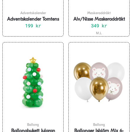
Adventskalender
Maskeraddräkt
Adventskalender Tomtens
Alv/Nisse Maskeraddräkt
släde DIY
199
kr
349
Vuxen
kr
Den
M,L
här
produkten
har
flera
varianter.
De
olika
alternativen
kan
väljas
på
produktsidan
Ballong
Ballong
Ballongbukett Julgran
Ballonger Isbjörn Mix 6-