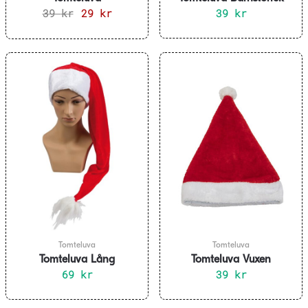
39
kr
Det
29
kr
Det
39
kr
ursprungliga
nuvarande
priset
priset
var:
är:
39 kr.
29 kr.
Tomteluva
Tomteluva
Tomteluva Lång
Tomteluva Vuxen
69
kr
39
kr