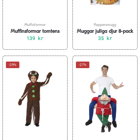
väljas
på
produktsidan
Muffinformar
Pappersmugg
Muffinsformar tomtens
Muggar juliga djur 8-pack
bälte 12-pack
139
kr
35
kr
-29%
-27%