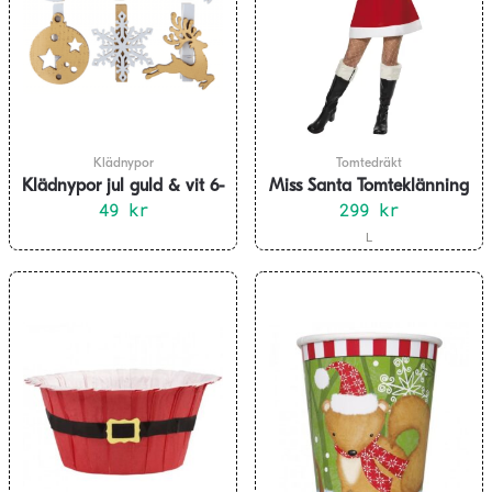
olika
olika
alternativen
alternativen
kan
kan
väljas
väljas
på
på
produktsidan
produktsidan
Klädnypor
Tomtedräkt
Klädnypor jul guld & vit 6-
Miss Santa Tomteklänning
49
pack
kr
299
kr
Den
L
här
produkten
har
flera
varianter.
De
olika
alternativen
kan