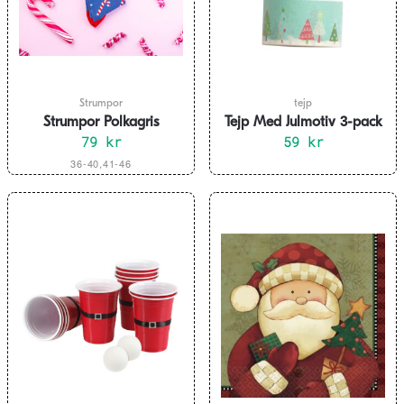
Strumpor
tejp
Strumpor Polkagris
Tejp Med Julmotiv 3-pack
79
kr
59
kr
Den
36-40,41-46
här
produkten
har
flera
varianter.
De
olika
alternativen
kan
väljas
på