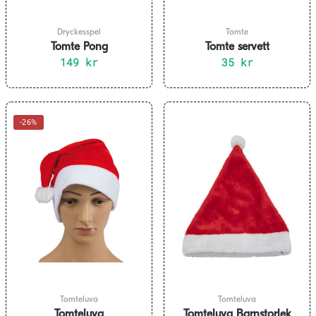
produktsidan
Dryckesspel
Tomte
Tomte Pong
Tomte servett
149
kr
35
kr
-26%
Tomteluva
Tomteluva
Tomteluva
Tomteluva Barnstorlek