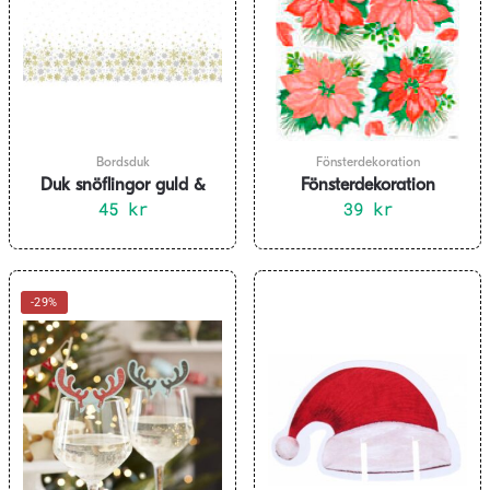
Bordsduk
Fönsterdekoration
Duk snöflingor guld &
Fönsterdekoration
silver 137 x 213 cm
45
kr
julstjärnor
39
kr
-29%