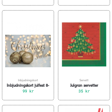
Inbjudningskort
Servett
Inbjudningskort julfest 8-
Julgran servetter
pack – ornament
99
kr
35
kr