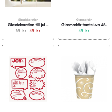
Glasdekoration
Glasmarkör
Glasdekoration till jul –
Glasmarkör tomteluva 48-
renhorn 10-pack
69
kr
Det
49
kr
Det
49
pack
kr
ursprungliga
nuvarande
priset
priset
var:
är:
69 kr.
49 kr.