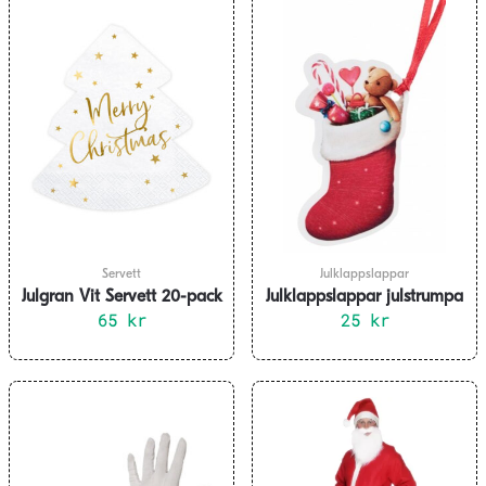
Servett
Julklappslappar
Julgran Vit Servett 20-pack
Julklappslappar julstrumpa
65
kr
6-pack
25
kr